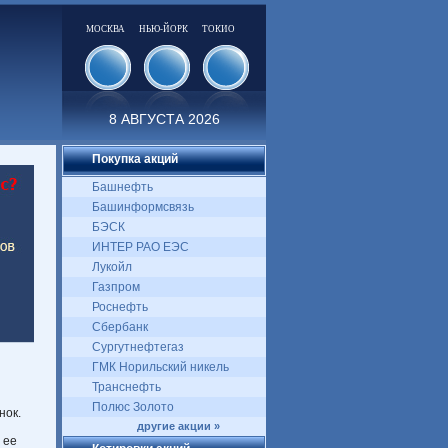
МОСКВА
НЬЮ-ЙОРК
ТОКИО
8 АВГУСТА 2026
Покупка акций
Башнефть
Башинформсвязь
БЭСК
ИНТЕР РАО ЕЭС
Лукойл
Газпром
Роснефть
Сбербанк
Сургутнефтегаз
ГМК Норильский никель
Транснефть
Полюс Золото
нок.
другие акции »
 ее