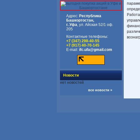
параме
опреде
Работа
Адрес:
Республика
Башкортостан,
управл
г. Уфа
, ул. Айская 52/1 оф.
финанс
205
различ
Контактные телефоны:
вознаг
+7 (347) 298-40-55
+7 (917) 40-70-145
E-mail:
ifc.ufa@gmail.com
Новости
нет новостей
все новости »