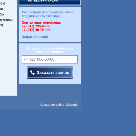
Котировки акций
том
ки.
Рассмотрим все предложения по
 об
продаже и покупке акций.
рудники
Контактные телефоны:
ти
+7 (347) 298-40-55
+7 (917) 40-70-145
Задать вопрос!
Оставьте свой телефон и мы
Вам перезвоним
Создание сайта
, MDcode