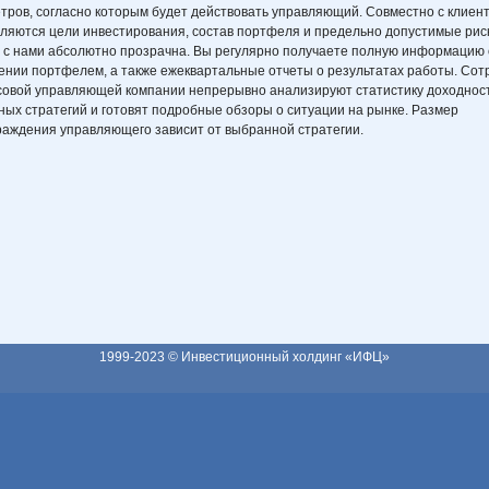
тров, согласно которым будет действовать управляющий. Совместно с клиен
ляются цели инвестирования, состав портфеля и предельно допустимые рис
 с нами абсолютно прозрачна. Вы регулярно получаете полную информацию
ении портфелем, а также ежеквартальные отчеты о результатах работы. Сот
овой управляющей компании непрерывно анализируют статистику доходнос
ных стратегий и готовят подробные обзоры о ситуации на рынке. Размер
раждения управляющего зависит от выбранной стратегии.
1999-2023 ©
Инвестиционный холдинг «ИФЦ»