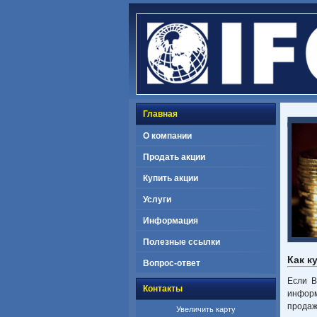
Главная
О компании
Продать акции
Купить акции
Услуги
Информация
Полезные ссылки
Как к
Вопрос-ответ
Если В
Контакты
информ
продаж
Увеличить карту