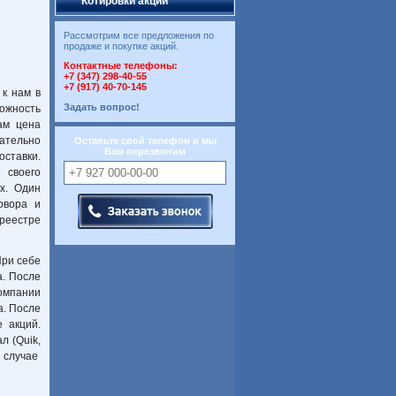
Котировки акций
Рассмотрим все предложения по
продаже и покупке акций.
Контактные телефоны:
+7 (347) 298-40-55
+7 (917) 40-70-145
к нам в
Задать вопрос!
ожность
ам цена
чательно
Оставьте свой телефон и мы
Вам перезвоним
оставки.
 своего
х. Один
овора и
реестре
При себе
а. После
Компании
а. После
 акций.
л (Quik,
в случае