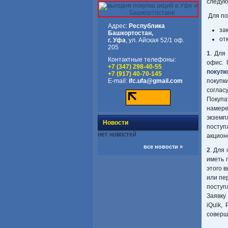
следую
Для пок
Адрес:
Республика
за
Башкортостан,
от
г. Уфа
, ул. Айская 52/1 оф.
205
1
. Для
Контактные телефоны:
офис. 
+7 (347) 298-40-55
покупк
+7 (917) 40-70-145
E-mail:
ifc.ufa@gmail.com
покупк
соглас
Покуп
намере
экземп
Новости
поступ
нет новостей
акцион
все новости »
2
. Для
иметь 
этого 
или пе
поступ
Заявку
iQuik,
соверш