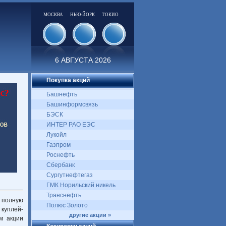
МОСКВА
НЬЮ-ЙОРК
ТОКИО
6 АВГУСТА 2026
Покупка акций
Башнефть
Башинформсвязь
БЭСК
ИНТЕР РАО ЕЭС
Лукойл
Газпром
Роснефть
Сбербанк
Сургутнефтегаз
ГМК Норильский никель
Транснефть
ь полную
Полюс Золото
 куплей-
другие акции »
м акции