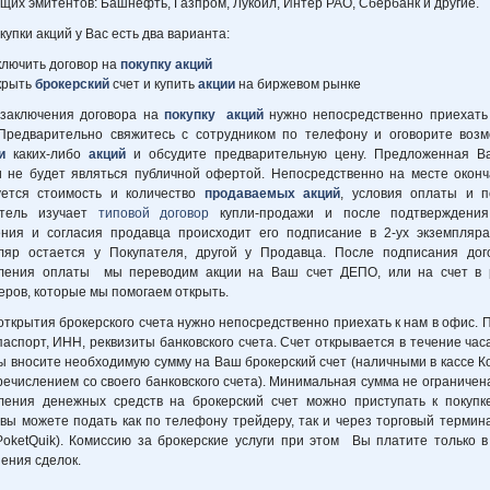
щих эмитентов: Башнефть, Газпром, Лукойл, Интер РАО, Сбербанк и другие.
упки акций у Вас есть два варианта:
ключить договор на
покупку акций
крыть
брокерский
счет и купить
акции
на биржевом рынке
 заключения договора на
покупку акций
нужно непосредственно приехать 
Предварительно свяжитесь с сотрудником по телефону и оговорите возм
и
каких-либо
акций
и обсудите предварительную цену. Предложенная В
и не будет являться публичной офертой. Непосредственно на месте окон
уется стоимость и количество
продаваемых акций
, условия оплаты и п
атель изучает
типовой договор
купли-продажи и после подтверждения
ния и согласия продавца происходит его подписание в 2-ух экземпляра
ляр остается у Покупателя, другой у Продавца. После подписания дог
ления оплаты мы переводим акции на Ваш счет ДЕПО, или на счет в 
еров, которые мы помогаем открыть.
 открытия брокерского счета нужно непосредственно приехать к нам в офис. 
паспорт, ИНН, реквизиты банковского счета. Счет открывается в течение час
вы вносите необходимую сумму на Ваш брокерский счет (наличными в кассе 
речислением со своего банковского счета). Минимальная сумма не ограничен
ления денежных средств на брокерский счет можно приступать к покупке
 вы можете подать как по телефону трейдеру, так и через торговый термина
 PoketQuik). Комиссию за брокерские услуги при этом Вы платите только 
ения сделок.