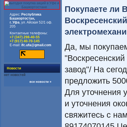
Покупаете ли 
Адрес:
Республика
Воскресенски
Башкортостан,
г. Уфа
, ул. Айская 52/1 оф.
205
электромехани
Контактные телефоны:
+7 (347) 298-40-55
+7 (917) 40-70-145
Да, мы покупае
E-mail:
ifc.ufa@gmail.com
"Воскресенский
завод"/ На сег
Новости
нет новостей
предложить 500
все новости »
Для уточнения 
и уточнения ок
свяжитесь с на
89174070145.Це