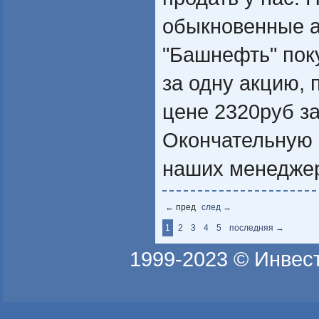
обыкновенные 
"Башнефть" пок
за одну акцию,
цене 2320руб за
Окончательную 
наших менедже
← пред
след →
1
2
3
4
5
последняя →
1999-2023 ©
Инвес